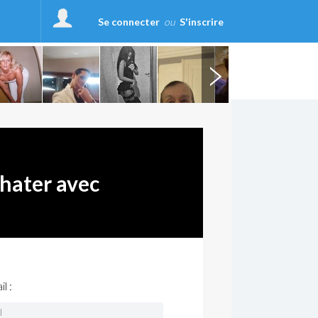
Se connecter
ou
S'inscrire
chater avec
l :