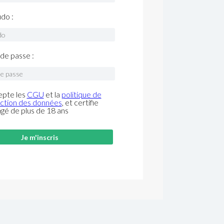
do :
de passe :
epte les
CGU
et la
politique de
ction des données
, et certifie
âgé de plus de 18 ans