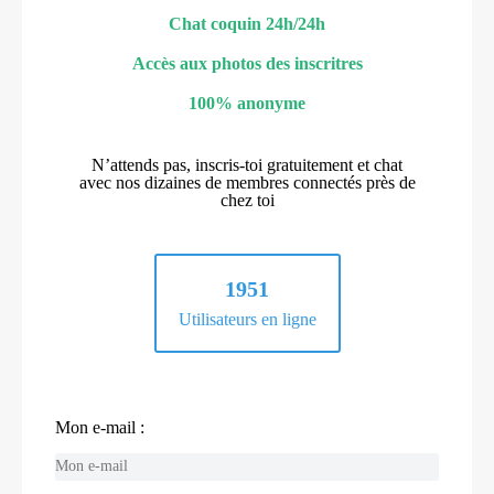
Chat coquin 24h/24h
Accès aux photos des inscritres
100% anonyme
N’attends pas, inscris-toi gratuitement et chat
avec nos dizaines de membres connectés près de
chez toi
1951
Utilisateurs en ligne
Mon e-mail :