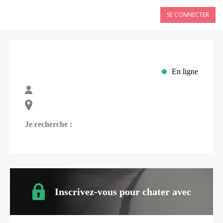
SE CONNECTER
En ligne
Je recherche :
Inscrivez-vous pour chater avec