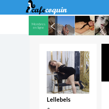
Membres
en ligne
Lellebels