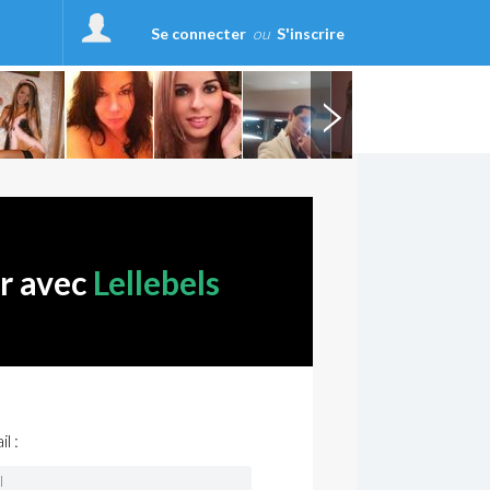
Se connecter
ou
S'inscrire
er avec
Lellebels
l :