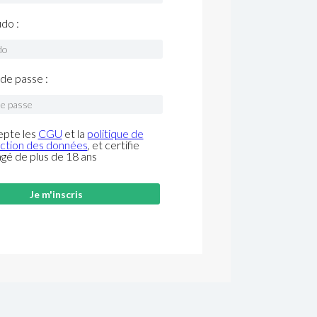
do :
de passe :
epte les
CGU
et la
politique de
ction des données
, et certifie
âgé de plus de 18 ans